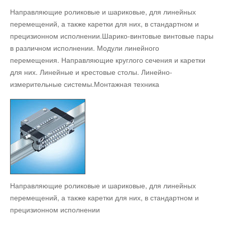
Системы смазки
Направляющие роликовые и шариковые, для линейных
Инструмент
перемещений, а также каретки для них, в стандартном и
прецизионном исполнении.Шарико-винтовые винтовые пары
Цепи
в различном исполнении. Модули линейного
Приводные ремни
перемещения. Направляющие круглого сечения и каретки
для них. Линейные и крестовые столы. Линейно-
Резино-технические изделия
измерительные системы.Монтажная техника​
Системы диагностики
Поддержка
Технический сервис
Технический сервис
Восстановление
Оптимизация снабжения
Направляющие роликовые и шариковые, для линейных
IT услуги обработки и ввода данных
перемещений, а также каретки для них, в стандартном и
прецизионном исполнении
Контакты
связаться с нами