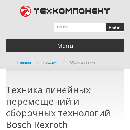
Найти
Menu
Компания
Главная
->
Продажи
->
Оборудование
Надежный поставщик
Продажи
поставка оборудования
Техника линейных
Подшипники
перемещений и
Промышленная химия
сборочных технологий
Сварочное оборудование
Bosch Rexroth
Оборудование